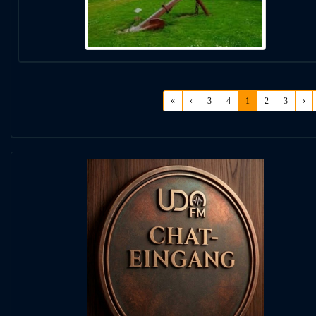
«
‹
3
4
1
2
3
›