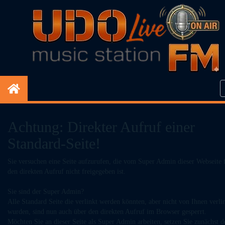
Achtung: Direkter Aufruf einer
Standard-Seite!
Sie versuchen eine Seite aufzurufen, die vom Super Admin dieser Webseite 
den direkten Aufruf nicht freigegeben ist.
Sie sind der Super Admin?
Alle Standard Seite die verlinkt werden könnten, aber nicht von Ihnen verli
wurden, sind nun auch über den direkten Aufruf im Browser gesperrt.
Möchten Sie an dieser Seite als Super Admin arbeiten, setzen Sie zunächst d