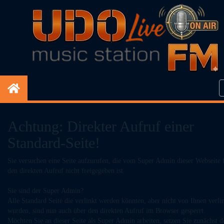
Achtung: Direkter Aufruf einer
Standard-Seite!
Sie versuchen eine Seite aufzurufen, die vom Super Admin dieser Webseite 
den direkten Aufruf nicht freigegeben ist.
Sie sind der Super Admin?
Alle Standard Seite die verlinkt werden könnten, aber nicht von Ihnen verli
wurden, sind nun auch über den direkten Aufruf im Browser gesperrt.
Möchten Sie an dieser Seite als Super Admin arbeiten, setzen Sie zunächst d